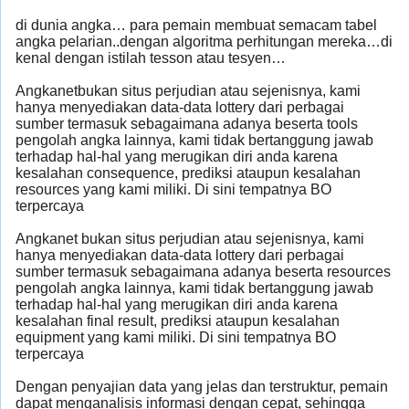
di dunia angka… para pemain membuat semacam tabel
angka pelarian..dengan algoritma perhitungan mereka…di
kenal dengan istilah tesson atau tesyen…
Angkanetbukan situs perjudian atau sejenisnya, kami
hanya menyediakan data-data lottery dari perbagai
sumber termasuk sebagaimana adanya beserta tools
pengolah angka lainnya, kami tidak bertanggung jawab
terhadap hal-hal yang merugikan diri anda karena
kesalahan consequence, prediksi ataupun kesalahan
resources yang kami miliki. Di sini tempatnya BO
terpercaya
Angkanet bukan situs perjudian atau sejenisnya, kami
hanya menyediakan data-data lottery dari perbagai
sumber termasuk sebagaimana adanya beserta resources
pengolah angka lainnya, kami tidak bertanggung jawab
terhadap hal-hal yang merugikan diri anda karena
kesalahan final result, prediksi ataupun kesalahan
equipment yang kami miliki. Di sini tempatnya BO
terpercaya
Dengan penyajian data yang jelas dan terstruktur, pemain
dapat menganalisis informasi dengan cepat, sehingga